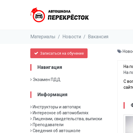
Материалы
/
Новости
/
Вакансия
Ново
Записаться на обучение
На п
Навигация
На п
Экзамен ПДД
С во
сайт
Информация
Инструкторы и автопарк
Интересное об автомобилях
Лицензии, свидетельства, выписки
Преподаватели
Сведения об автошколе