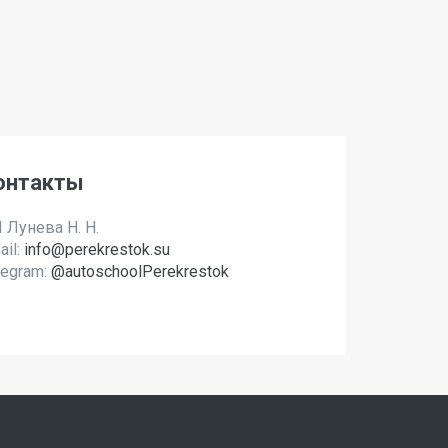
онтакты
 Лунева Н. Н.
ail:
info@perekrestok.su
legram:
@autoschoolPerekrestok