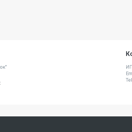
К
ок"
ИП
Em
Te
х