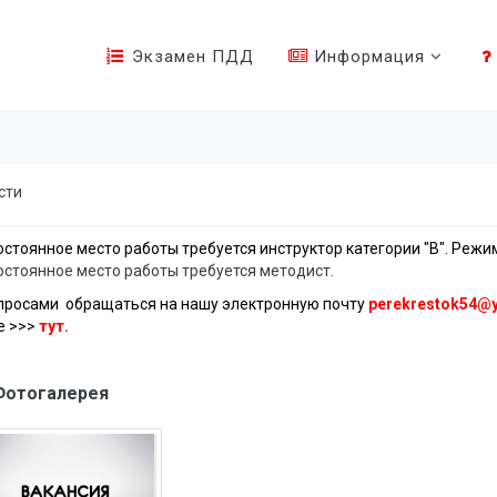
Экзамен ПДД
Информация
сти
остоянное место работы требуется инструктор категории "В". Режи
остоянное место работы требуется методист.
просами обращаться на нашу электронную почту
perekrestok54@y
е >>>
тут.
Фотогалерея